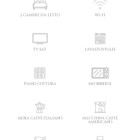
2 camere da letto
wi-fi
tv sat
lavastoviglie
piano cottura
microonde
moka caffè italiano
macchina caffè
americano