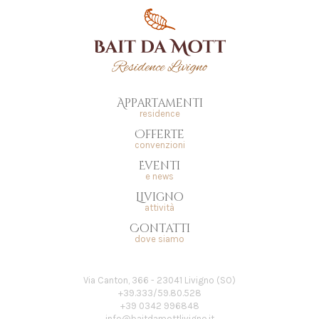
Appartamenti
residence
Offerte
convenzioni
Eventi
e news
Livigno
attività
Contatti
dove siamo
Via Canton, 366 - 23041 Livigno (SO)
+39.333/59.80.528
+39 0342 996848
info@baitdamottlivigno.it