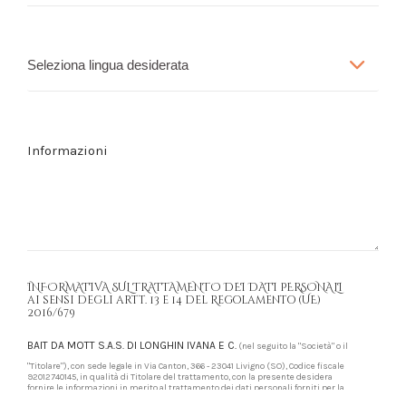
INFORMATIVA SUL TRATTAMENTO DEI DATI PERSONALI
ai sensi degli artt. 13 e 14 del Regolamento (UE)
2016/679
BAIT DA MOTT S.A.S. DI LONGHIN IVANA E C.
(nel seguito la "Società" o il
"Titolare"), con sede legale in Via Canton, 366 - 23041 Livigno (SO), Codice fiscale
92012740145, in qualità di Titolare del trattamento, con la presente desidera
fornire le informazioni in merito al trattamento dei dati personali forniti per la
richiesta di informazioni, prenotazione ovvero per usufruire dei relativi servizi,