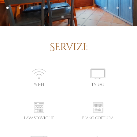
Servizi:
wi-fi
tv sat
lavastoviglie
piano cottura