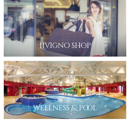
dell’Interessato (Art. 49, c. 1, lett. b) e c) Reg. Ue 2016/679.
7. Diritti dell’Interessato e modalità di esercizio
L’'Interessato potrà esercitare, in relazione al trattamento dei dati ivi descritto, i
diritti previsti dal Reg. Ue 2016/679 (artt. 15-21), ivi inclusi:
ricevere conferma dell’esistenza dei dati e accedere al loro contenuto (diritti di
accesso);
aggiornare, modificare e/o correggere i dati (diritto di rettifica);
chiederne la cancellazione o la limitazione del trattamento dei dati trattati in
violazione di legge compresi quelli di cui non è necessaria la conservazione in
relazione agli scopi per i quali i dati sono stati raccolti o altrimenti trattati
Livigno shop
(diritto all'oblio e diritto alla limitazione);
opporsi al trattamento (diritto di opposizione);
nei casi in cui il trattamento sia basata sul suo consenso, la possibilità di
revocare il consenso stesso in qualsiasi momento senza che ciò pregiudichi la
liceità del trattamento prima della revoca (diritto di revoca del consenso);
proporre reclamo all'Autorità di controllo (Garante per la protezione dei dati
personali www.garanteprivacy.it) in caso di violazione della disciplina in materia
di protezione dei dati personali;
ricevere copia in formato elettronico dei fati che lo riguardano come Interessato,
quando tali fati siano stati resi nel contesto del contratto e chiedere che tali dati
siano trasmessi ad un altro titolare del trattamento (diritto alla portabilità dei
dati).
Per esercitare tali diritti l'Interessato può contattare il Titolare del trattamento
ai seguenti contatti: e-mail info@baitdamottlivigno.it; tel. +39 0342 996848;
raccomandata alla sede legale del Titolare sopra indicata.
Wellness & pool