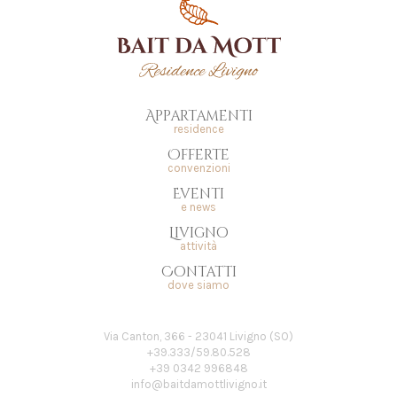
Appartamenti
residence
Offerte
convenzioni
Eventi
e news
Livigno
attività
Contatti
dove siamo
Via Canton, 366 - 23041 Livigno (SO)
+39.333/59.80.528
+39 0342 996848
info@baitdamottlivigno.it