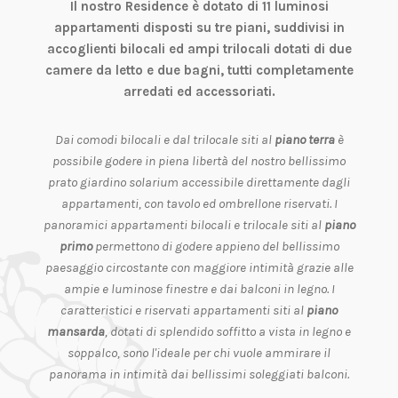
Il nostro Residence è dotato di 11 luminosi
appartamenti disposti su tre piani, suddivisi in
accoglienti
bilocali
ed ampi
trilocali
dotati di
due
camere da letto
e
due bagni
, tutti completamente
arredati ed accessoriati.
Dai comodi bilocali e dal trilocale siti al
piano terra
è
possibile godere in piena libertà del nostro bellissimo
prato giardino solarium accessibile direttamente dagli
appartamenti, con tavolo ed ombrellone riservati. I
panoramici appartamenti bilocali e trilocale siti al
piano
primo
permettono di godere appieno del bellissimo
paesaggio circostante con maggiore intimità grazie alle
ampie e luminose finestre e dai balconi in legno. I
caratteristici e riservati appartamenti siti al
piano
mansarda
, dotati di splendido soffitto a vista in legno e
soppalco, sono l'ideale per chi vuole ammirare il
panorama in intimità dai bellissimi soleggiati balconi.