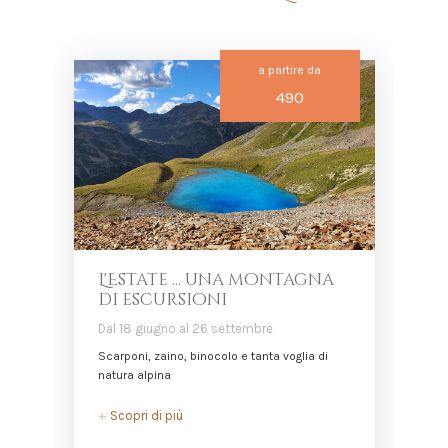
a partire da
490
L'Estate ... una montagna
di escursioni
Dal 18 giugno al 26 settembre
D
Scarponi, zaino, binocolo e tanta voglia di
L
natura alpina
+
+
Scopri di più