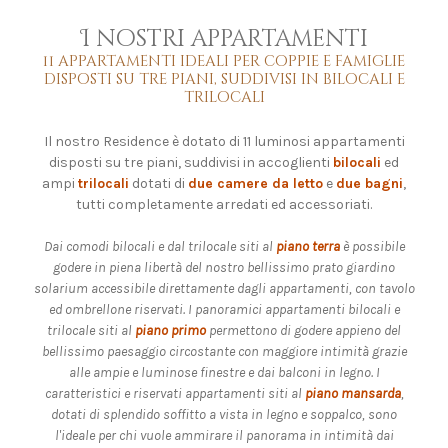
I nostri appartamenti
11 appartamenti ideali per coppie e famiglie
disposti su tre piani, suddivisi in bilocali e
trilocali
Il nostro Residence è dotato di 11 luminosi appartamenti
disposti su tre piani, suddivisi in accoglienti
bilocali
ed
ampi
trilocali
dotati di
due camere da letto
e
due bagni
,
tutti completamente arredati ed accessoriati.
Dai comodi bilocali e dal trilocale siti al
piano terra
è possibile
godere in piena libertà del nostro bellissimo prato giardino
solarium accessibile direttamente dagli appartamenti, con tavolo
ed ombrellone riservati. I panoramici appartamenti bilocali e
trilocale siti al
piano primo
permettono di godere appieno del
bellissimo paesaggio circostante con maggiore intimità grazie
alle ampie e luminose finestre e dai balconi in legno. I
caratteristici e riservati appartamenti siti al
piano mansarda
,
dotati di splendido soffitto a vista in legno e soppalco, sono
l'ideale per chi vuole ammirare il panorama in intimità dai