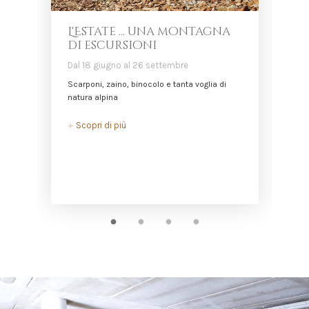
L'Estate ... una montagna
di escursioni
Dal 18 giugno al 26 settembre
D
Scarponi, zaino, binocolo e tanta voglia di
L
natura alpina
+
+
Scopri di più