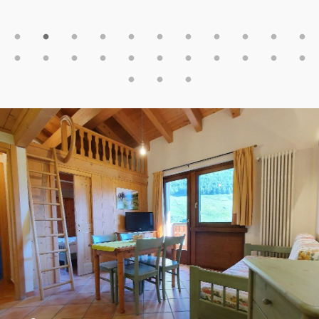
ale do przeżycia🙂). Gorąco polecam😀
(Zuza - PL)