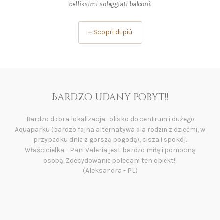
bellissimi soleggiati balconi.
+
Scopri di più
Rewelacyjne miejsce😀
Wszystko😀 Przesympatyczna właścicielka, lokalizacja,
widoki z okien, czyściutkie i zadbane studio. Codziennie rano
świeże pieczywo dostarczane przez właścicieli o czym przed
przyjazdem nie wiedzieliśmy więc tym bardziej miłe🙂.
Narciarnia z ogrzewanymi szafkami na buty, podziemny
garaż, 200 m do przystanku ski busa i trzy przystanki do
pierwszego wyciągu z którego dojedziesz do wszystkich
pozostałych na Carosello. Zjazd na nartach prawie pod
sam dom, trzeba tylko przejść przez ulicę (podczas
naszego pobytu trochę zryte przez zawody na skuterach