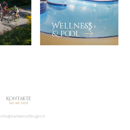
Wellness
& pool
Kontakte
wo wir sind
info@baitdamottlivigno.it