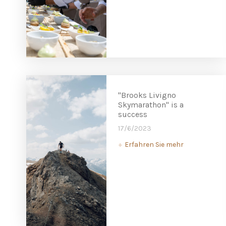
"Brooks Livigno
Skymarathon" is a
success
17/6/2023
Erfahren Sie mehr
+