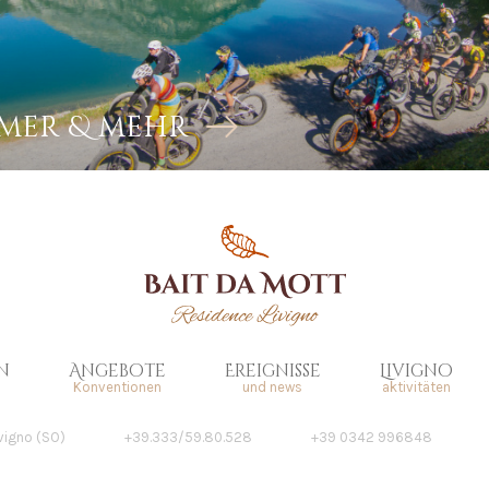
mer & mehr
n
Angebote
Ereignisse
Livigno
Konventionen
und news
aktivitäten
ivigno (SO)
+39.333/59.80.528
+39 0342 996848