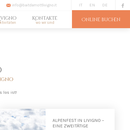
IT
EN
DE
info@baitdamottlivigno.it
ivigno
Kontakte
Online buchen
ktivitäten
wo wir sind
o
vigno
 los ist!
ALPENFEST IN LIVIGNO –
EINE ZWEITÄTIGE