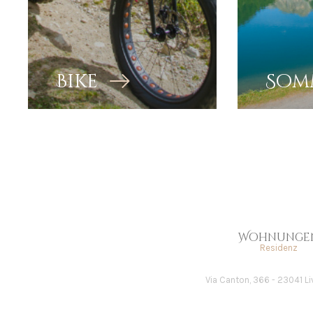
Bike
Som
Wohnunge
Residenz
Via Canton, 366 - 23041 L