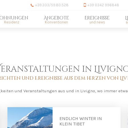
+39.333/59.80.528
+39 0342 996848
ohnungen
Angebote
Ereignisse
L
Residenz
Konventionen
und news
a
eranstaltungen in Livign
ichten und Ereignisse aus dem herzen von Li
gkeiten und Veranstaltungen aus und in Livigno, wo immer etwas
ENDLICH WINTER IN
KLEIN TIBET