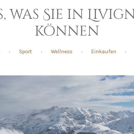
s, was Sie in Li
können
Sport
Wellness
Einkaufen
•
•
•
•